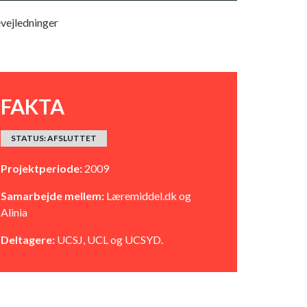
vejledninger
FAKTA
STATUS: AFSLUTTET
Projektperiode:
2009
Samarbejde mellem:
Læremiddel.dk og
Alinia
Deltagere:
UCSJ, UCL og UCSYD.