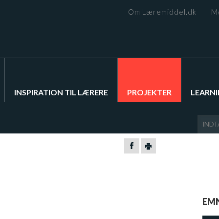
Om Læremiddel.dk
M
INSPIRATION TIL LÆRERE
PROJEKTER
LEARNI
EM