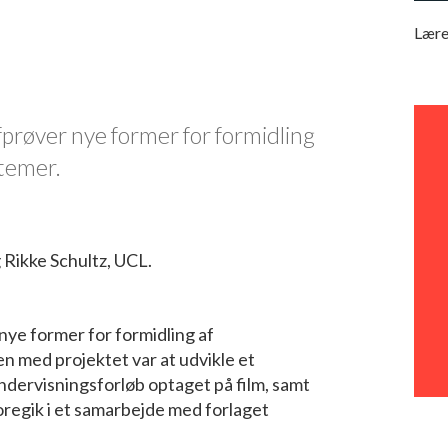
Lære
røver nye former for formidling
stemer.
Rikke Schultz, UCL.
nye former for formidling af
n med projektet var at udvikle et
ndervisningsforløb optaget på film, samt
foregik i et samarbejde med forlaget