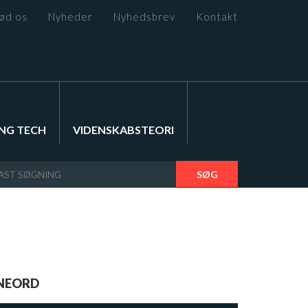
ød os
Nyheder
Nyhedsbrev
Kontakt
NG TECH
VIDENSKABSTEORI
SØG
NEORD