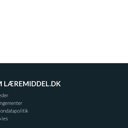
 LÆREMIDDEL.DK
eder
angementer
ondatapolitik
kies