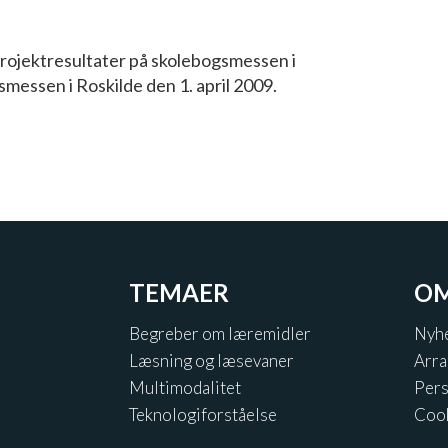
rojektresultater på skolebogsmessen i
messen i Roskilde den 1. april 2009.
TEMAER
OM
Begreber om læremidler
Nyh
Læsning og læsevaner
Arr
Multimodalitet
Pers
Teknologiforståelse
Coo