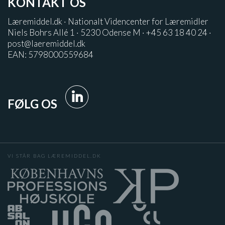
KONTAKT OS
Læremiddel.dk · Nationalt Videncenter for Læremidler
Niels Bohrs Allé 1 · 5230 Odense M · +45 63 18 40 24 ·
post@laeremiddel.dk
EAN: 5798000559684
FØLG OS
VI STÅR BAG LÆREMIDDEL.DK