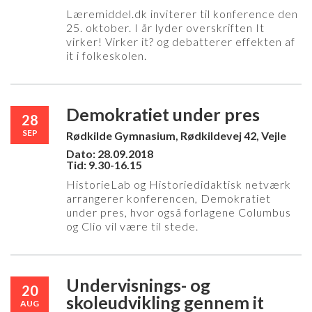
Læremiddel.dk inviterer til konference den
25. oktober. I år lyder overskriften It
virker! Virker it? og debatterer effekten af
it i folkeskolen.
Demokratiet under pres
28
SEP
Rødkilde Gymnasium, Rødkildevej 42, Vejle
Dato: 28.09.2018
Tid: 9.30-16.15
HistorieLab og Historiedidaktisk netværk
arrangerer konferencen, Demokratiet
under pres, hvor også forlagene Columbus
og Clio vil være til stede.
Undervisnings- og
20
skoleudvikling gennem it
AUG