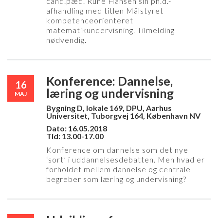
cand.pæd. Rune Hansen sin ph.d.-
afhandling med titlen Målstyret
kompetenceorienteret
matematikundervisning. Tilmelding
nødvendig.
Konference: Dannelse,
16
læring og undervisning
MAJ
Bygning D, lokale 169, DPU, Aarhus
Universitet, Tuborgvej 164, København NV
Dato: 16.05.2018
Tid: 13.00-17.00
Konference om dannelse som det nye
‘sort’ i uddannelsesdebatten. Men hvad er
forholdet mellem dannelse og centrale
begreber som læring og undervisning?