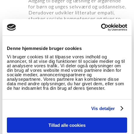
Adgang til bøger og læsning er afgørende
for børn og unges selvværd og uddannelse.
Derudover udvikler litteratur empati,
styrker sociale kompetencer og giver ro.
Dansk i mange retninger
14
Denne hjemmeside bruger cookies
2019
MAR
Vi bruger cookies til at tilpasse vores indhold og
Københavns Professionshøjskole,
annoncer, til at vise dig funktioner til sociale medier og til
Humletorvet 3, 1799 København V.
at analysere vores trafik. Vi deler også oplysninger om
Auditorium W2.04.
din brug af vores website med vores partnere inden for
sociale medier, annonceringspartnere og
Dato: 14.03.2019
analysepartnere. Vores partnere kan kombinere disse
Tid: Kl. 9.30-16.00
data med andre oplysninger, du har givet dem, eller som
de har indsamlet fra din brug af deres tjenester.
Er den fin med kompasset? Hvem sætter
kursen for fremtidens danskfag.
Konferencen inviterer danskfolk fra
grundskolen, ungdomsuddannelserne,
Vis detaljer
læreruddannelsen og universitetet til et
fælles fagdidaktisk mødested.
Tillad alle cookies