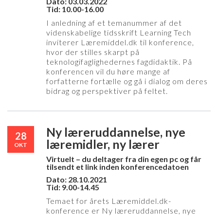
Dato: 03.03.2022
Tid: 10.00-16.00
I anledning af et temanummer af det
videnskabelige tidsskrift Learning Tech
inviterer Læremiddel.dk til konference,
hvor der stilles skarpt på
teknologifaglighedernes fagdidaktik. På
konferencen vil du høre mange af
forfatterne fortælle og gå i dialog om deres
bidrag og perspektiver på feltet.
Ny læreruddannelse, nye
28
læremidler, ny lærer
OKT
Virtuelt – du deltager fra din egen pc og får
tilsendt et link inden konferencedatoen
Dato: 28.10.2021
Tid: 9.00-14.45
Temaet for årets Læremiddel.dk-
konference er Ny læreruddannelse, nye