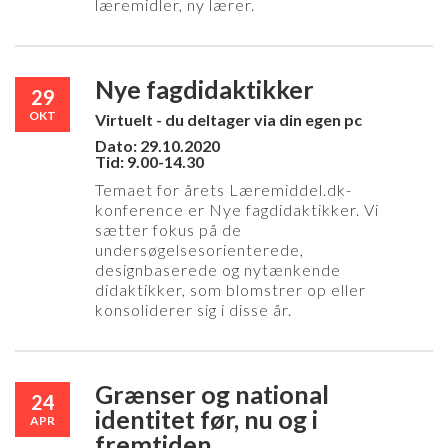
læremidler, ny lærer.
Nye fagdidaktikker
29
OKT
Virtuelt - du deltager via din egen pc
Dato: 29.10.2020
Tid: 9.00-14.30
Temaet for årets Læremiddel.dk-
konference er Nye fagdidaktikker. Vi
sætter fokus på de
undersøgelsesorienterede,
designbaserede og nytænkende
didaktikker, som blomstrer op eller
konsoliderer sig i disse år.
Grænser og national
24
identitet før, nu og i
APR
fremtiden