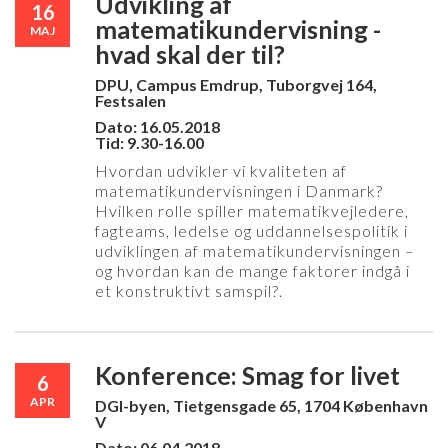
Udvikling af
16
matematikundervisning -
MAJ
hvad skal der til?
DPU, Campus Emdrup, Tuborgvej 164,
Festsalen
Dato: 16.05.2018
Tid: 9.30-16.00
Hvordan udvikler vi kvaliteten af
matematikundervisningen i Danmark?
Hvilken rolle spiller matematikvejledere,
fagteams, ledelse og uddannelsespolitik i
udviklingen af matematikundervisningen –
og hvordan kan de mange faktorer indgå i
et konstruktivt samspil?.
Konference: Smag for livet
6
APR
DGI-byen, Tietgensgade 65, 1704 København
V
Dato: 06.04.2018