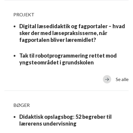
PROJEKT
Digital læsedidaktik og fagportaler – hvad
sker der med læsepraksisserne, når
fagportalen bliver læremidlet?
Tak til robotprogrammering rettet mod
yngsteområdet i grundskolen
Se alle
BØGER
Didaktisk opslagsbog: 52 begreber til
lærerens undervisning