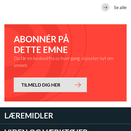
Se alle
ABONNÉR PÅ
DETTE EMNE
Du får en besked fra os hver gang, vi poster nyt om
emnet.
TILMELD DIG HER
LÆREMIDLER