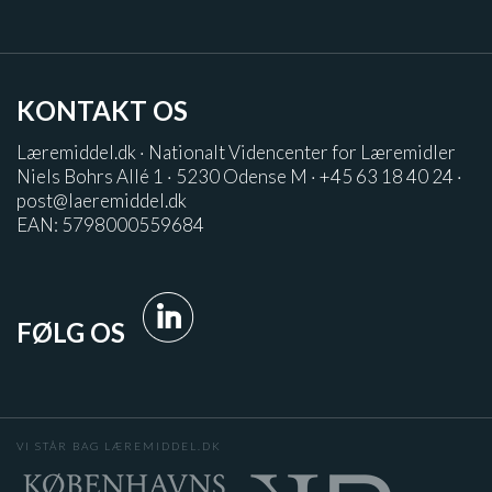
KONTAKT OS
Læremiddel.dk · Nationalt Videncenter for Læremidler
Niels Bohrs Allé 1 · 5230 Odense M · +45 63 18 40 24 ·
post@laeremiddel.dk
EAN: 5798000559684
FØLG OS
VI STÅR BAG LÆREMIDDEL.DK