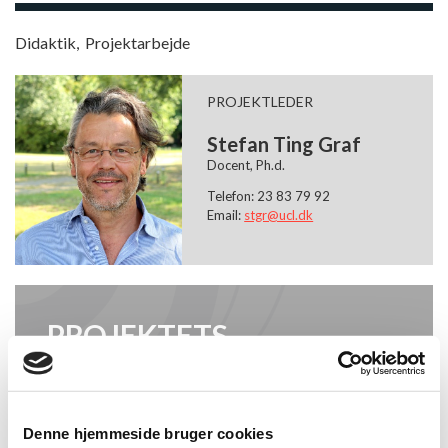
Didaktik
,
Projektarbejde
PROJEKTLEDER
Stefan Ting Graf
Docent, Ph.d.
Telefon: 23 83 79 92
Email:
stgr@ucl.dk
PROJEKTETS
HJEMMESIDE
Læs mere om digital projektdidaktik på projektets
hjemmeside.
Denne hjemmeside bruger cookies