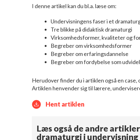
I denne artikel kan du bl.a. læse om:
Undervisningens faser i et dramaturg
Tre blikke på didaktisk dramaturgi
Virksomhedsformer, kvaliteter og 
Begreber om virksomhedsformer
Begreber om erfaringsdannelse
Begreber om fordybelse som udvidel
Herudover finder du i artiklen også en case,
Artiklen henvender sig til lærere, undervis
Hent artiklen
Læs også de andre artikle
dramaturgi i undervisning