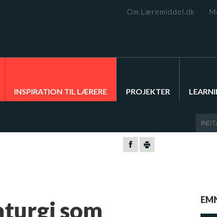
Om Læremiddel.dk
M
INSPIRATION TIL LÆRERE
PROJEKTER
LEARNI
EM
aturgi som