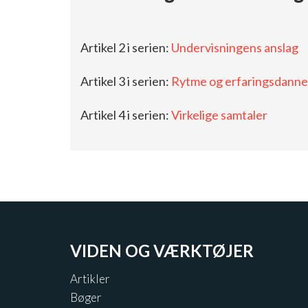
Artikel 2 i serien:
Undervisningens anslag
Artikel 3 i serien:
Rytme og erfaringsdanne
Artikel 4 i serien:
Virkelige samtaler
VIDEN OG VÆRKTØJER
Artikler
Bøger