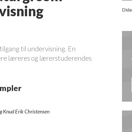
rvisning
Dida
tilgang til undervisning. En
icere læreres og lærerstuderendes
empler
og Knud Erik Christensen