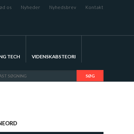
ød os
Nyheder
Nyhedsbrev
Kontakt
NG TECH
VIDENSKABSTEORI
SØG
NEORD