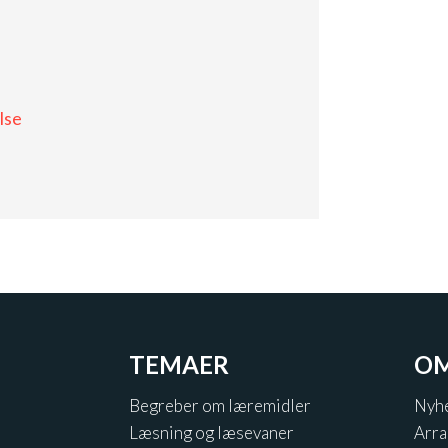
lse
TEMAER
OM
Begreber om læremidler
Nyh
Læsning og læsevaner
Arr