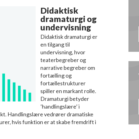
Didaktisk
dramaturgi og
undervisning
Didaktisk dramaturgi er
en tilgang til
undervisning, hvor
teaterbegreber og
narrative begreber om
fortælling og
fortællestrukturer
spiller en markant rolle.
Dramaturgi betyder
’handlingslære’ i
t. Handlingslære vedrører dramatiske
rer, hvis funktion er at skabe fremdrift i