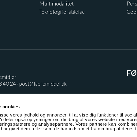
Multimodalitet
Pers
Teknologiforståelse
Coo
FØ
remidler
8 40 24 ·
post@laeremiddel.dk
 cookies
passe vores indhold og annoncer, til at vise dig funktioner til socia
 Vi deler også oplysninger om din brug af vores website med vore
ceringspartnere og analysepartnere. Vores partnere kan kombiner
har givet dem, eller som de har indsamlet fra din brug af deres t