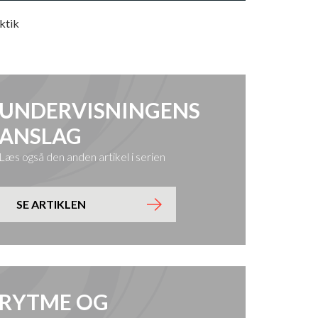
ktik
UNDERVISNINGENS
ANSLAG
Læs også den anden artikel i serien
SE ARTIKLEN
RYTME OG