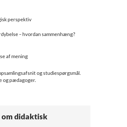
isk perspektiv
fordybelse – hvordan sammenhæng?
se af mening
 opsamlingsafsnit og studiespørgsmål.
ere og pædagoger.
r om didaktisk