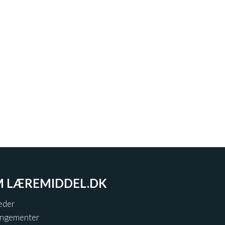
 LÆREMIDDEL.DK
eder
angementer