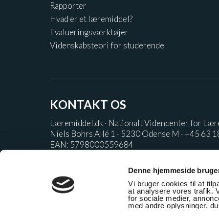
Rapporter
Hvad er et læremiddel?
Evalueringsværktøjer
Videnskabsteori for studerende
KONTAKT OS
Læremiddel.dk · Nationalt Videncenter for Læ
Niels Bohrs Allé 1 · 5230 Odense M · +45 63 1
EAN: 5798000559684
Denne hjemmeside bruger
Vi bruger cookies til at til
VI STÅR BAG LÆREMIDDEL.DK
at analysere vores trafik.
for sociale medier, annon
med andre oplysninger, du 