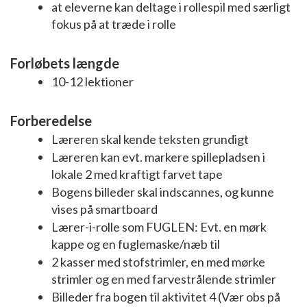
at eleverne kan deltage i rollespil med særligt
fokus på at træde i rolle
Forløbets længde
10-12 lektioner
Forberedelse
Læreren skal kende teksten grundigt
Læreren kan evt. markere spillepladsen i
lokale 2 med kraftigt farvet tape
Bogens billeder skal indscannes, og kunne
vises på smartboard
Lærer-i-rolle som FUGLEN: Evt. en mørk
kappe og en fuglemaske/næb til
2 kasser med stofstrimler, en med mørke
strimler og en med farvestrålende strimler
Billeder fra bogen til aktivitet 4 (Vær obs på