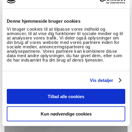
Denne hjemmeside bruger cookies
Vi bruger cookies til at tilpasse vores indhold og
FORLØB: FORVARENE
annoncer, til at vise dig funktioner til sociale medier og til
at analysere vores trafik. Vi deler også oplysninger om
SOM FORSVANDT
din brug af vores website med vores partnere inden for
sociale medier, annonceringspartnere og
analysepartnere. Vores partnere kan kombinere disse
Hent forløbet som printvenlig pdf
data med andre oplysninger, du har givet dem, eller som
de har indsamlet fra din brug af deres tjenester.
HENT PDF
Vis detaljer
Tillad alle cookies
RELEVANTE ARTIKLER
Kun nødvendige cookies
OM "LÆRER-I-ROLLE"