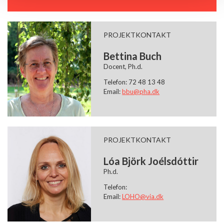
PROJEKTKONTAKT
Bettina Buch
Docent, Ph.d.
Telefon: 72 48 13 48
Email:
bbu@pha.dk
PROJEKTKONTAKT
Lóa Björk Joélsdóttir
Ph.d.
Telefon:
Email:
LOHO@via.dk