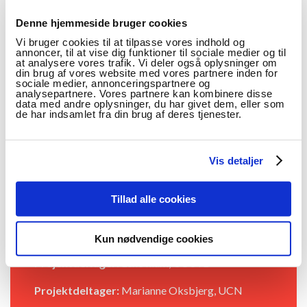
FAKTA OM PROJEKTET
Denne hjemmeside bruger cookies
Vi bruger cookies til at tilpasse vores indhold og
annoncer, til at vise dig funktioner til sociale medier og til
STATUS: IGANGVÆRENDE
at analysere vores trafik. Vi deler også oplysninger om
din brug af vores website med vores partnere inden for
Periode:
2025-2026
sociale medier, annonceringspartnere og
analysepartnere. Vores partnere kan kombinere disse
data med andre oplysninger, du har givet dem, eller som
Projektleder:
Bettina Buch, Absalon
de har indsamlet fra din brug af deres tjenester.
Projekleder:
Loa Björk Jóelsdóttir, VIA
Vis detaljer
Projektdeltager:
Charlotte Krogh, Absalon
Projektdeltager:
Maria Møller, UCN
Tillad alle cookies
Projektdeltager:
Camilla Hellsten Østergaard,
KP
Kun nødvendige cookies
Projektdeltager:
Lene Illum, UC SYD
Projektdeltager:
Marianne Oksbjerg, UCN