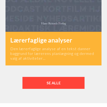
Lærerfaglige analyser
Den lærerfaglige analyse af en tekst danner
baggrund for lærerens planlægning og dermed
valg af aktiviteter…
SE ALLE