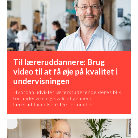
Til læreruddannere: Brug
video til at få øje på kvalitet i
undervisningen
Hvordan udvikler lærerstuderende deres blik
for undervisningskvalitet gennem
læreruddannelsen? Det er omdrej…