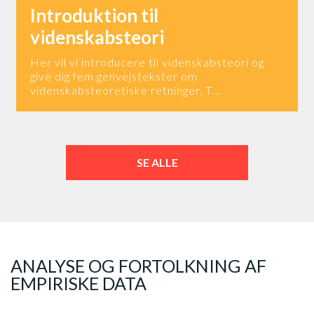
Introduktion til
videnskabsteori
Her vil vi introducere til videnskabsteori og
give dig fem genvejstekster om
videnskabsteoretiske retninger. T…
SE ALLE
ANALYSE OG FORTOLKNING AF
EMPIRISKE DATA