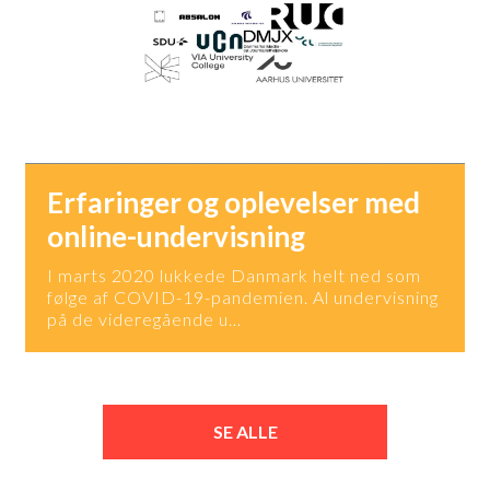
Erfaringer og oplevelser med
online-undervisning
I marts 2020 lukkede Danmark helt ned som
følge af COVID-19-pandemien. Al undervisning
på de videregående u…
SE ALLE