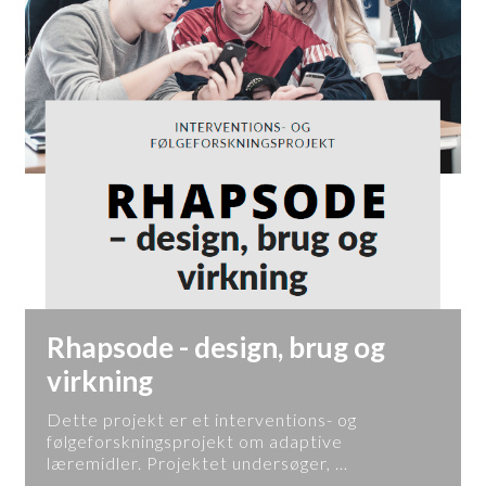
Rhapsode - design, brug og
virkning
Dette projekt er et interventions- og
følgeforskningsprojekt om adaptive
læremidler. Projektet undersøger, …