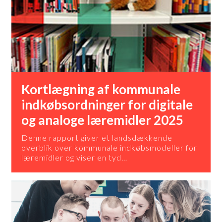
Kortlægning af kommunale
indkøbsordninger for digitale
og analoge læremidler 2025
Denne rapport giver et landsdækkende
overblik over kommunale indkøbsmodeller for
læremidler og viser en tyd…