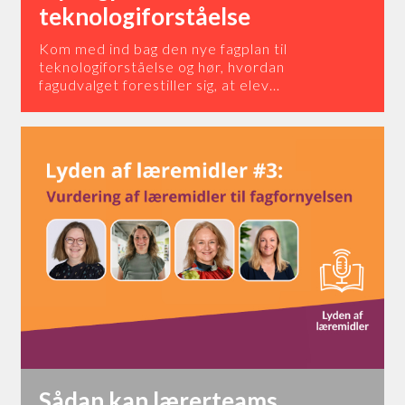
teknologiforståelse
Kom med ind bag den nye fagplan til
teknologiforståelse og hør, hvordan
fagudvalget forestiller sig, at elev…
Sådan kan lærerteams