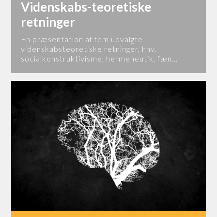
Videnskabs-teoretiske
retninger
En præsentation af fem udvalgte
videnskabsteoretiske retninger, hhv.
socialkonstruktivisme, hermeneutik, fæn…