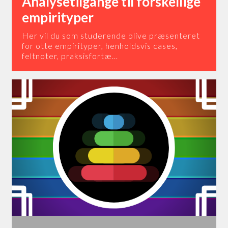
Analysetilgange til forskellige
empirityper
Her vil du som studerende blive præsenteret
for otte empirityper, henholdsvis cases,
feltnoter, praksisfortæ…