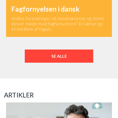
Fagfornyelsen i dansk
Hvilke forandringer vil dansklærerne og deres
elever møde med fagfornyelsen? En lærer og
et medlem af fagud…
SE ALLE
ARTIKLER