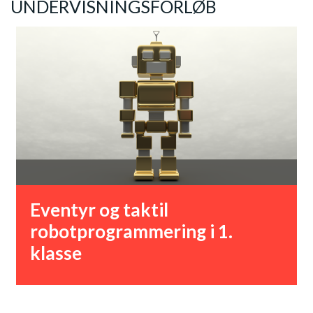
UNDERVISNINGSFORLØB
Eventyr og taktil
robotprogrammering i 1.
klasse