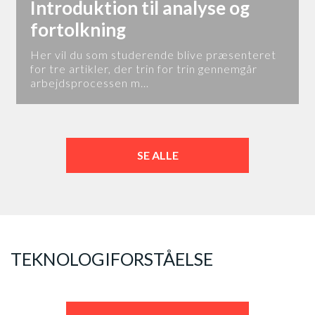
Introduktion til analyse og
fortolkning
Her vil du som studerende blive præsenteret
for tre artikler, der trin for trin gennemgår
arbejdsprocessen m…
SE ALLE
TEKNOLOGIFORSTÅELSE