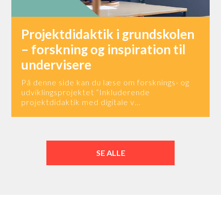
Projektdidaktik i grundskolen
– forskning og inspiration til
undervisere
På denne side kan du læse om forsknings- og
udviklingsprojektet “Inkluderende
projektdidaktik med digitale v…
SE ALLE