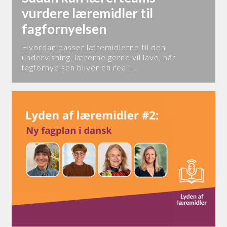
vurdere læremidler til
fagfornyelsen
Hvordan passer læremidlerne til den
undervisning, lærerne gerne vil lave, når
fagfornyelsen bliver en reali…