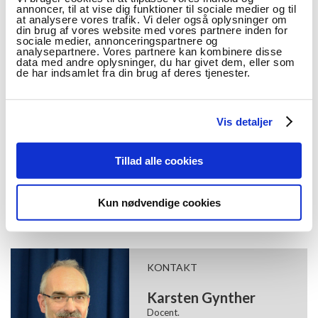
annoncer, til at vise dig funktioner til sociale medier og til
til et større forskningsprojekt for interesserede
at analysere vores trafik. Vi deler også oplysninger om
partnere med afsæt i begrebet ”Uddannelse 4.0” i et
din brug af vores website med vores partnere inden for
sociale medier, annonceringspartnere og
eller flere uddannelsesdomæner (fra folkeskole over
analysepartnere. Vores partnere kan kombinere disse
data med andre oplysninger, du har givet dem, eller som
ungdomsuddannelser til professionsuddannelser og
de har indsamlet fra din brug af deres tjenester.
universitetsuddannelser).
Forskningsnetværket har som ambition at omfatte
Vis detaljer
alle grene af uddannelsesverdenen. Initiativet til
netværket er taget af de tre professionshøjskoler bag
Tillad alle cookies
Læremiddel.dk.
Kun nødvendige cookies
KONTAKT
Karsten Gynther
Docent.