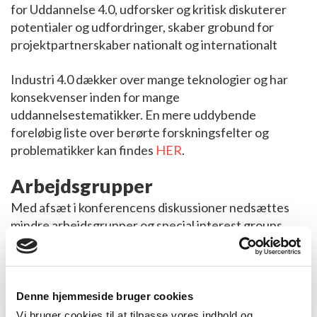
for Uddannelse 4.0, udforsker og kritisk diskuterer
potentialer og udfordringer, skaber grobund for
projektpartnerskaber nationalt og internationalt
Industri 4.0 dækker over mange teknologier og har
konsekvenser inden for mange
uddannelsestematikker. En mere uddybende
foreløbig liste over berørte forskningsfelter og
problematikker kan findes
HER
.
Arbejdsgrupper
Med afsæt i konferencens diskussioner nedsættes
mindre arbejdsgrupper og special interest groups
(SIGs), herunder en arbejdsgruppe, der skal skrive et
udkast, som kan fungere som pejlemærke for
forskning i Uddannelse 4.0.
Denne hjemmeside bruger cookies
En anden arbejdsgruppe vil søge at rejse fondsmidler
Vi bruger cookies til at tilpasse vores indhold og