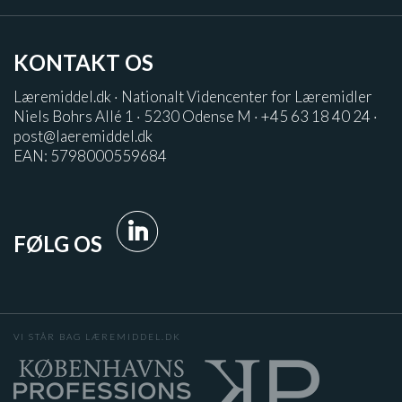
KONTAKT OS
Læremiddel.dk · Nationalt Videncenter for Læremidler
Niels Bohrs Allé 1 · 5230 Odense M · +45 63 18 40 24 ·
post@laeremiddel.dk
EAN: 5798000559684
FØLG OS
VI STÅR BAG LÆREMIDDEL.DK