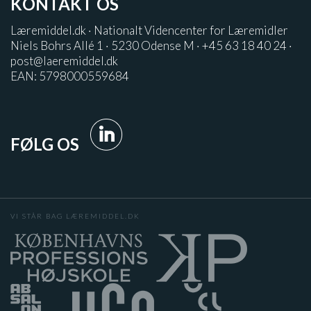
KONTAKT OS
Læremiddel.dk · Nationalt Videncenter for Læremidler
Niels Bohrs Allé 1 · 5230 Odense M · +45 63 18 40 24 ·
post@laeremiddel.dk
EAN: 5798000559684
FØLG OS
VI STÅR BAG LÆREMIDDEL.DK