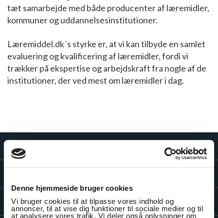
tæt samarbejde med både producenter af læremidler,
kommuner og uddannelsesinstitutioner.
Læremiddel.dk´s styrke er, at vi kan tilbyde en samlet
evaluering og kvalificering af læremidler, fordi vi
trækker på ekspertise og arbejdskraft fra nogle af de
institutioner, der ved mest om læremidler i dag.
LÆREMIDLER
VIDEN OG VÆRKTØJER
Denne hjemmeside bruger cookies
INSPIRATION TIL LÆRERE
Vi bruger cookies til at tilpasse vores indhold og
annoncer, til at vise dig funktioner til sociale medier og til
at analysere vores trafik. Vi deler også oplysninger om