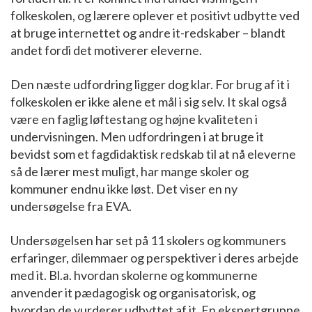
folkeskolen, og lærere oplever et positivt udbytte ved
at bruge internettet og andre it-redskaber – blandt
andet fordi det motiverer eleverne.
Den næste udfordring ligger dog klar. For brug af it i
folkeskolen er ikke alene et mål i sig selv. It skal også
være en faglig løftestang og højne kvaliteten i
undervisningen. Men udfordringen i at bruge it
bevidst som et fagdidaktisk redskab til at nå eleverne
så de lærer mest muligt, har mange skoler og
kommuner endnu ikke løst. Det viser en ny
undersøgelse fra EVA.
Undersøgelsen har set på 11 skolers og kommuners
erfaringer, dilemmaer og perspektiver i deres arbejde
med it. Bl.a. hvordan skolerne og kommunerne
anvender it pædagogisk og organisatorisk, og
hvordan de vurderer udbyttet af it. En ekspertgruppe