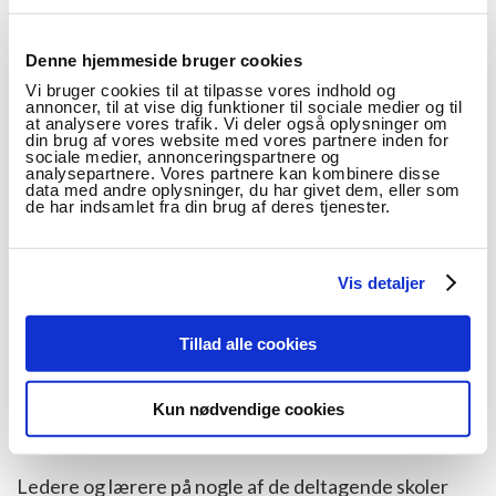
Skoleledelsen har den helt afgørende opgave i at sikre
at it i praksis støtter elevernes faglige udbytte af
Denne hjemmeside bruger cookies
undervisningen. Ofte har skolerne en it-strategi, men
Vi bruger cookies til at tilpasse vores indhold og
skal den indfris, er det vigtigt at skoleledelsen følger
annoncer, til at vise dig funktioner til sociale medier og til
at analysere vores trafik. Vi deler også oplysninger om
op på it-brugen i dagligdagen, fx ved at sætte tydelige
din brug af vores website med vores partnere inden for
mål for hvordan it kommer i spil sammen med lærerne,
sociale medier, annonceringspartnere og
analysepartnere. Vores partnere kan kombinere disse
opmuntre lærere til at afprøve ideer, og sikre at de
data med andre oplysninger, du har givet dem, eller som
de har indsamlet fra din brug af deres tjenester.
erfaringer som lærerne får, bliver kommunikeret til
kolleger og brugt i andre sammenhænge og andre
team.
Vis detaljer
Mange lærere savner nemlig praksisnær viden om
Tillad alle cookies
hvordan de kan bruge it fagdidaktisk, og de
efterspørger kompetenceudvikling som direkte
integrerer it i undervisningen, og som er knyttet til
Kun nødvendige cookies
skolens organisering, fx til lærernes fagteam.
Ledere og lærere på nogle af de deltagende skoler