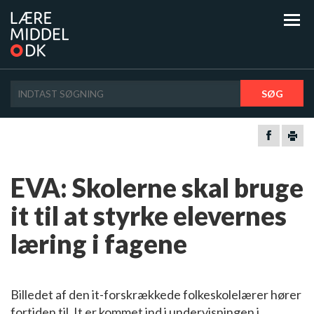
SØG
EVA: Skolerne skal bruge
it til at styrke elevernes
læring i fagene
Billedet af den it-forskrækkede folkeskolelærer hører
fortiden til. It er kommet ind i undervisningen i