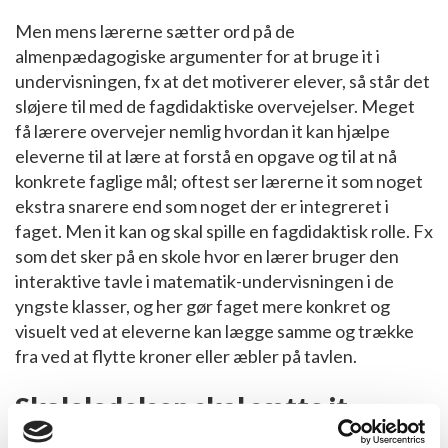
Men mens lærerne sætter ord på de
almenpædagogiske argumenter for at bruge it i
undervisningen, fx at det motiverer elever, så står det
sløjere til med de fagdidaktiske overvejelser. Meget
få lærere overvejer nemlig hvordan it kan hjælpe
eleverne til at lære at forstå en opgave og til at nå
konkrete faglige mål; oftest ser lærerne it som noget
ekstra snarere end som noget der er integreret i
faget. Men it kan og skal spille en fagdidaktisk rolle. Fx
som det sker på en skole hvor en lærer bruger den
interaktive tavle i matematik-undervisningen i de
yngste klasser, og her gør faget mere konkret og
visuelt ved at eleverne kan lægge samme og trække
fra ved at flytte kroner eller æbler på tavlen.
Skoleledelsen skal sætte it-
didaktikken på dagsordenen