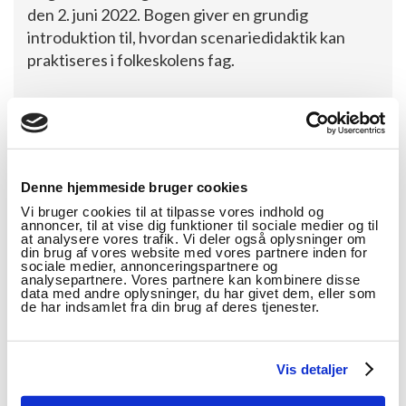
den 2. juni 2022. Bogen giver en grundig
introduktion til, hvordan scenariedidaktik kan
praktiseres i folkeskolens fag.
Lanceringskonferencen afholdes den 10. juni
2022 kl. 9.30-16.00.
Flere af bogens forfattere er repræsentanter fra
Denne hjemmeside bruger cookies
UCL Erhvervsakademi og Professionshøjskole
Vi bruger cookies til at tilpasse vores indhold og
samt Læremiddel.dk.
annoncer, til at vise dig funktioner til sociale medier og til
at analysere vores trafik. Vi deler også oplysninger om
din brug af vores website med vores partnere inden for
Tilmeld dig lanceringskonferencen
sociale medier, annonceringspartnere og
analysepartnere. Vores partnere kan kombinere disse
data med andre oplysninger, du har givet dem, eller som
de har indsamlet fra din brug af deres tjenester.
Vis detaljer