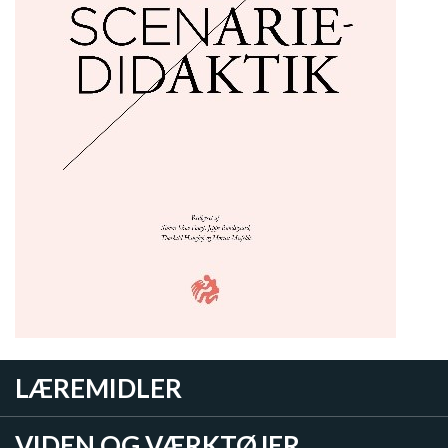
LÆREMIDLER
VIDEN OG VÆRKTØJER