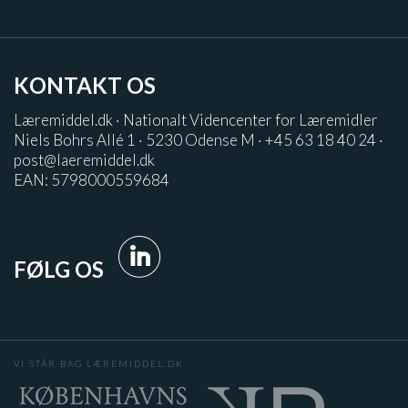
KONTAKT OS
Læremiddel.dk · Nationalt Videncenter for Læremidler
Niels Bohrs Allé 1 · 5230 Odense M · +45 63 18 40 24 ·
post@laeremiddel.dk
EAN: 5798000559684
FØLG OS
VI STÅR BAG LÆREMIDDEL.DK