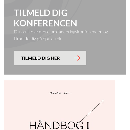
TILMELD DIG
KONFERENCEN
Du kan læse mere om lanceringskonferencen og
tilmelde dig på dpu.au.dk
TILMELD DIG HER