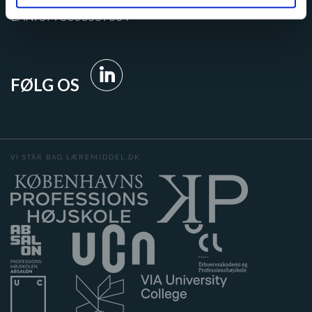
post@laeremiddel.dk
EAN: 5798000559684
FØLG OS
VI STÅR BAG LÆREMIDDEL.DK