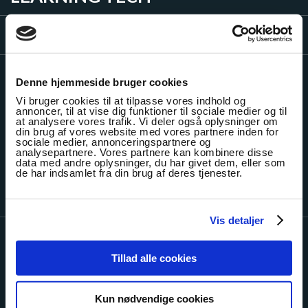
VIDENSKABSTEORI
Denne hjemmeside bruger cookies
Om Læremiddel.dk
Vi bruger cookies til at tilpasse vores indhold og
annoncer, til at vise dig funktioner til sociale medier og til
Mød os
at analysere vores trafik. Vi deler også oplysninger om
Nyheder
din brug af vores website med vores partnere inden for
sociale medier, annonceringspartnere og
Nyhedsbrev
analysepartnere. Vores partnere kan kombinere disse
data med andre oplysninger, du har givet dem, eller som
Kontakt
de har indsamlet fra din brug af deres tjenester.
Vis detaljer
KONTAKT OS
Tillad alle cookies
Læremiddel.dk · Nationalt Videncenter for Læremidler
Niels Bohrs Allé 1 · 5230 Odense M · +45 63 18 40 24 ·
Kun nødvendige cookies