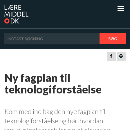
SØG
Ny fagplan til
teknologiforståelse
Kom med ind bag den nye fagplan til
teknologiforståelse og hør, hvordan
fagudvalget forestiller sig, at elever og