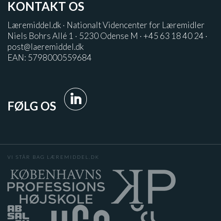
KONTAKT OS
Læremiddel.dk · Nationalt Videncenter for Læremidler
Niels Bohrs Allé 1 · 5230 Odense M · +45 63 18 40 24 ·
post@laeremiddel.dk
EAN: 5798000559684
FØLG OS
VI STÅR BAG LÆREMIDDEL.DK