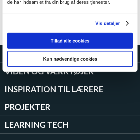
de har indsamlet fra din brug af deres tjenester.
læringsplatforme i den danske folkeskole med
udgangspunkt i erfaringsopsamlingen.
Læs mere
Vis detaljer
Tillad alle cookies
LÆREMIDLER
Kun nødvendige cookies
VIDEN OG VÆRKTØJER
INSPIRATION TIL LÆRERE
PROJEKTER
LEARNING TECH