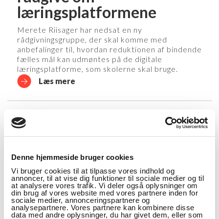
læringsplatformene
Merete Riisager har nedsat en ny
rådgivningsgruppe, der skal komme med
anbefalinger til, hvordan reduktionen af bindende
fælles mål kan udmøntes på de digitale
læringsplatforme, som skolerne skal bruge.
Læs mere
PROJEKT (1)
Anvendelse af digitale
Denne hjemmeside bruger cookies
læringsplatforme og
Vi bruger cookies til at tilpasse vores indhold og
annoncer, til at vise dig funktioner til sociale medier og til
læremidler
at analysere vores trafik. Vi deler også oplysninger om
din brug af vores website med vores partnere inden for
sociale medier, annonceringspartnere og
Projektet har til formål at udvikle indsatser, der
analysepartnere. Vores partnere kan kombinere disse
kan understøtte implementeringen af
data med andre oplysninger, du har givet dem, eller som