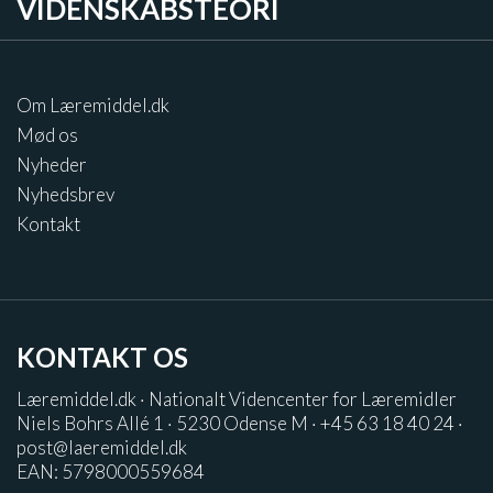
VIDENSKABSTEORI
Om Læremiddel.dk
Mød os
Nyheder
Nyhedsbrev
Kontakt
KONTAKT OS
Læremiddel.dk · Nationalt Videncenter for Læremidler
Niels Bohrs Allé 1 · 5230 Odense M · +45 63 18 40 24 ·
post@laeremiddel.dk
EAN: 5798000559684