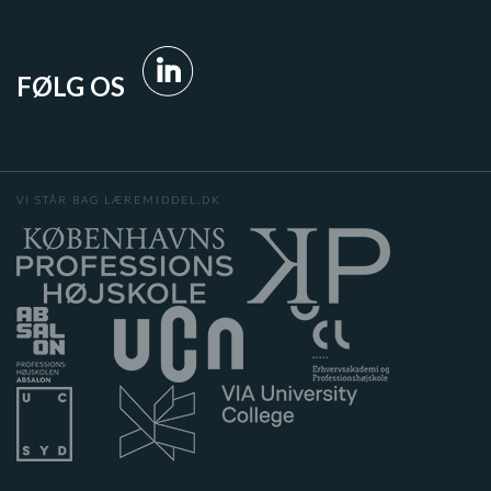
FØLG OS
VI STÅR BAG LÆREMIDDEL.DK