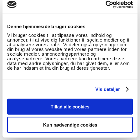
PROJEKT
Denne hjemmeside bruger cookies
Teknologiforståelse
Vi bruger cookies til at tilpasse vores indhold og
annoncer, til at vise dig funktioner til sociale medier og til
Uddannelse 4.0
at analysere vores trafik. Vi deler også oplysninger om
din brug af vores website med vores partnere inden for
sociale medier, annonceringspartnere og
analysepartnere. Vores partnere kan kombinere disse
Se alle
data med andre oplysninger, du har givet dem, eller som
de har indsamlet fra din brug af deres tjenester.
Vis detaljer
NYHED
Nyt forskningsnetværk om Uddannelse 4.0
Tillad alle cookies
Se alle
Kun nødvendige cookies