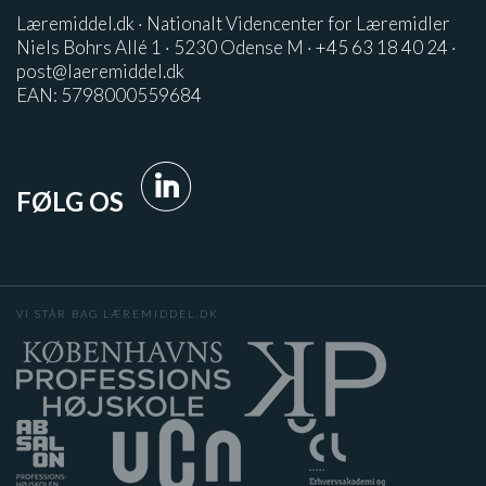
Læremiddel.dk · Nationalt Videncenter for Læremidler
Niels Bohrs Allé 1 · 5230 Odense M · +45 63 18 40 24 ·
post@laeremiddel.dk
EAN: 5798000559684
FØLG OS
VI STÅR BAG LÆREMIDDEL.DK