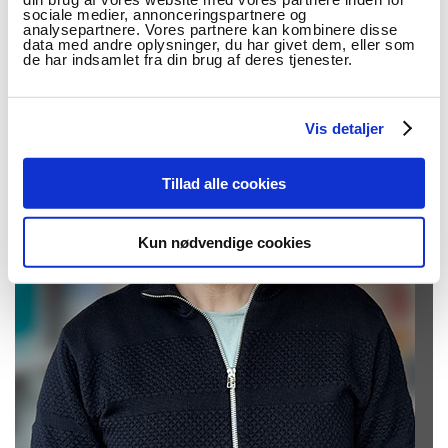
omverdensopmærksom undervisning i og på tværs af fag i
sociale medier, annonceringspartnere og
grundskolen.
analysepartnere. Vores partnere kan kombinere disse
data med andre oplysninger, du har givet dem, eller som
de har indsamlet fra din brug af deres tjenester.
Vis detaljer
Tillad alle cookies
Kun nødvendige cookies