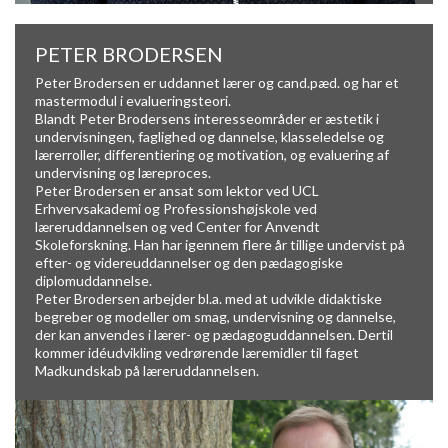
PETER BRODERSEN
Peter Brodersen er uddannet lærer og cand.pæd. og har et
mastermodul i evalueringsteori.
Blandt Peter Brodersens interesseområder er æstetik i
undervisningen, faglighed og dannelse, klasseledelse og
lærerroller, differentiering og motivation, og evaluering af
undervisning og læreproces.
Peter Brodersen er ansat som lektor ved UCL
Erhvervsakademi og Professionshøjskole ved
læreruddannelsen og ved Center for Anvendt
Skoleforskning. Han har igennem flere år tillige undervist på
efter- og videreuddannelser og den pædagogiske
diplomuddannelse.
Peter Brodersen arbejder bl.a. med at udvikle didaktiske
begreber og modeller om smag, undervisning og dannelse,
der kan anvendes i lærer- og pædagoguddannelsen. Dertil
kommer idéudvikling vedrørende læremidler til faget
Madkundskab på læreruddannelsen.