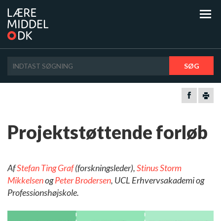
SØG
Projektstøttende forløb
Af
Stefan Ting Graf
(forskningsleder),
Stinus Storm
Mikkelsen
og
Peter Brodersen
, UCL Erhvervsakademi og
Professionshøjskole.