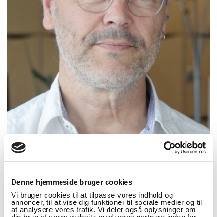
STINUS STORM MIKKELSEN
Stinus Storm Mikkelsen er lektor i pædagogik og almen
Denne hjemmeside bruger cookies
didaktik. Ved siden af undervisning på læreruddannelsen har
han bl.a. forsket i projektbaseret undervisning,
Vi bruger cookies til at tilpasse vores indhold og
skoleudvikling og digitale læremidler. En gennemgående
annoncer, til at vise dig funktioner til sociale medier og til
at analysere vores trafik. Vi deler også oplysninger om
interesse er udviklingen af en mere inkluderende og
din brug af vores website med vores partnere inden for