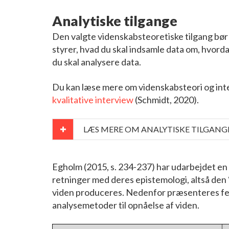
Analytiske tilgange
Den valgte videnskabsteoretiske tilgang bø
styrer, hvad du skal indsamle data om, hvord
du skal analysere data.
Du kan læse mere om videnskabsteori og inte
kvalitative interview
(Schmidt, 2020).
LÆS MERE OM ANALYTISKE TILGANG
Egholm (2015, s. 234-237) har udarbejdet en
retninger med deres epistemologi, altså den 
viden produceres. Nedenfor præsenteres f
analysemetoder til opnåelse af viden.