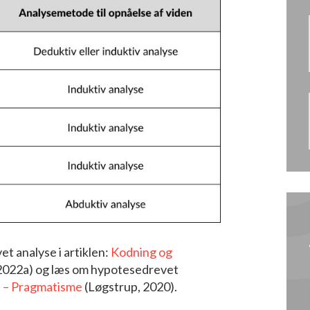
t analyse i artiklen:
Kodning og
2022a) og læs om hypotesedrevet
 – Pragmatisme
(Løgstrup, 2020).