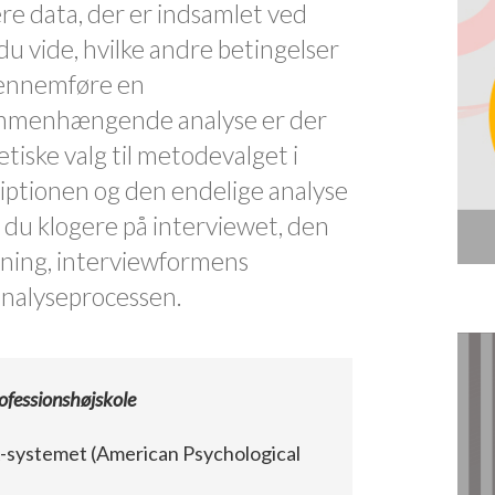
re data, der er indsamlet ved
du vide, hvilke andre betingelser
 gennemføre en
mmenhængende analyse er der
tiske valg til metodevalget i
riptionen og den endelige analyse
er du klogere på interviewet, den
dning, interviewformens
analyseprocessen.
ofessionshøjskole
PA-systemet (American Psychological