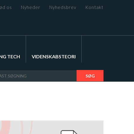
ød os
Nyheder
Nyhedsbrev
Kontakt
NG TECH
VIDENSKABSTEORI
SØG