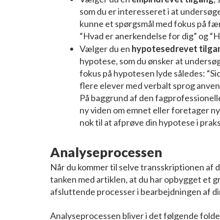
som du er interesseret i at undersøg
kunne et spørgsmål med fokus på fæ
“Hvad er anerkendelse for dig” og “H
Vælger du en
hypotesedrevet tilga
hypotese, som du ønsker at undersø
fokus på hypotesen lyde således: “Sids
flere elever med verbalt sprog anvend
På baggrund af den fagprofessionelles
ny viden om emnet eller foretager nye
nok til at afprøve din hypotese i prak
Analyseprocessen
Når du kommer til selve transskriptionen af 
tanken med artiklen, at du har opbygget et g
afsluttende processer i bearbejdningen af d
Analyseprocessen bliver i det følgende foldet