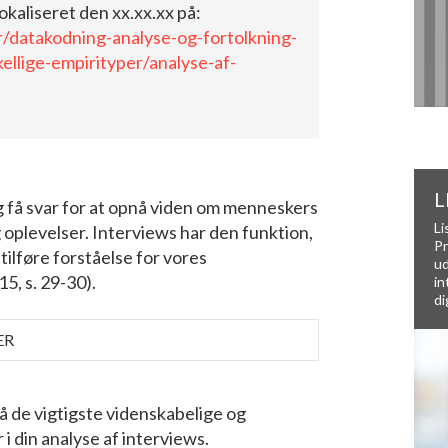
okaliseret den xx.xx.xx på:
/datakodning-analyse-og-fortolkning-
kellige-empirityper/analyse-af-
L
og få svar for at opnå viden om menneskers
Li
 oplevelser. Interviews har den funktion,
Pr
 tilføre forståelse for vores
ud
, s. 29-30).
in
di
ER
å de vigtigste videnskabelige og
i din analyse af interviews.