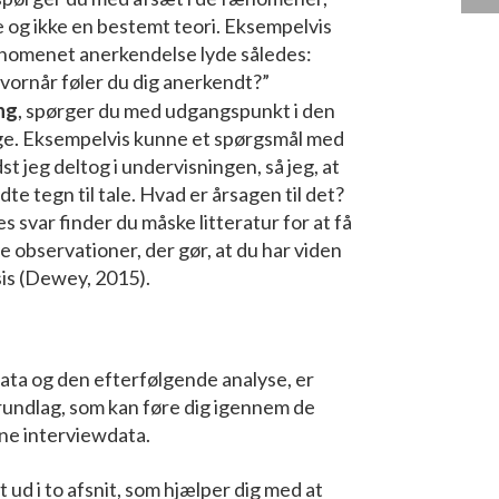
e og ikke en bestemt teori. Eksempelvis
nomenet anerkendelse lyde således:
vornår føler du dig anerkendt?”
ng
, spørger du med udgangspunkt i den
ge. Eksempelvis kunne et spørgsmål med
t jeg deltog i undervisningen, så jeg, at
te tegn til tale. Hvad er årsagen til det?
 svar finder du måske litteratur for at få
 observationer, der gør, at du har viden
sis (Dewey, 2015).
data og den efterfølgende analyse, er
rundlag, som kan føre dig igennem de
ine interviewdata.
 ud i to afsnit, som hjælper dig med at