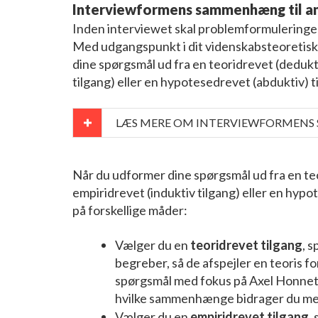
Interviewformens sammenhæng til a
Inden interviewet skal problemformuleringe
Med udgangspunkt i dit videnskabsteoretisk
dine spørgsmål ud fra en teoridrevet (dedukti
tilgang) eller en hypotesedrevet (abduktiv) t
LÆS MERE OM INTERVIEWFORMENS
Når du udformer dine spørgsmål ud fra en teo
empiridrevet (induktiv tilgang) eller en hyp
på forskellige måder:
Vælger du en
teoridrevet tilgang
, 
begreber, så de afspejler en teoris f
spørgsmål med fokus på Axel Honneth
hvilke sammenhænge bidrager du med 
Vælger du en
empiridrevet tilgang
,