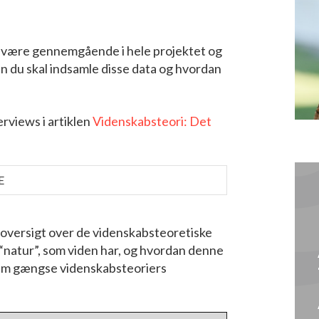
r være gennemgående i hele projektet og
an du skal indsamle disse data og hvordan
rviews i artiklen
Videnskabsteori: Det
E
 oversigt over de videnskabsteoretiske
“natur”, som viden har, og hvordan denne
em gængse videnskabsteoriers