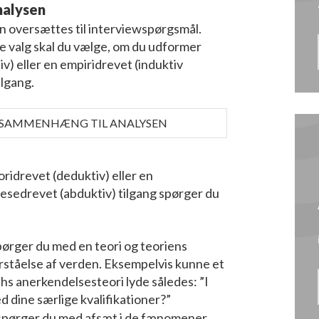
nalysen
n oversættes til interviewspørgsmål.
e valg skal du vælge, om du udformer
v) eller en empiridrevet (induktiv
ilgang.
 SAMMENHÆNG TIL ANALYSEN
ridrevet (deduktiv) eller en
otesedrevet (abduktiv) tilgang spørger du
spørger du med en teori og teoriens
orståelse af verden. Eksempelvis kunne et
s anerkendelsesteori lyde således: ”I
dine særlige kvalifikationer?”
 spørger du med afsæt i de fænomener,