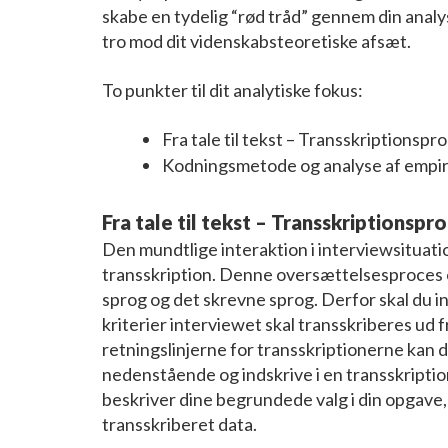
skabe en tydelig “rød tråd” gennem din anal
tro mod dit videnskabsteoretiske afsæt.
To punkter til dit analytiske fokus:
Fra tale til tekst – Transskriptionsp
Kodningsmetode og analyse af empir
Fra tale til tekst – Transskriptionspr
Den mundtlige interaktion i interviewsituatio
transskription. Denne oversættelsesproces er
sprog og det skrevne sprog. Derfor skal du i
kriterier interviewet skal transskriberes ud fr
retningslinjerne for transskriptionerne kan du
nedenstående og indskrive i en transskriptio
beskriver dine begrundede valg i din opgave,
transskriberet data.