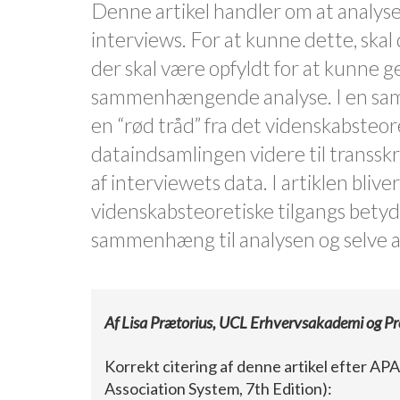
Denne artikel handler om at analyse
interviews. For at kunne dette, skal 
der skal være opfyldt for at kunne
sammenhængende analyse. I en sa
en “rød tråd” fra det videnskabsteore
dataindsamlingen videre til transsk
af interviewets data. I artiklen bliv
videnskabsteoretiske tilgangs bety
sammenhæng til analysen og selve 
Af Lisa Prætorius, UCL Erhvervsakademi og Pr
Korrekt citering af denne artikel efter A
Association System, 7th Edition):