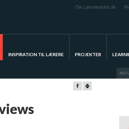
Om Læremiddel.dk
M
INSPIRATION TIL LÆRERE
PROJEKTER
LEARNI
rviews