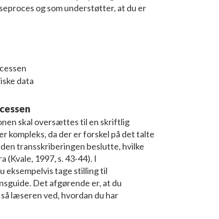
yseproces og som understøtter, at du er
rocessen
iske data
ocessen
nen skal oversættes til en skriftlig
 kompleks, da der er forskel på det talte
nden transskriberingen beslutte, hvilke
a (Kvale, 1997, s. 43-44). I
 eksempelvis tage stilling til
nsguide. Det afgørende er, at du
 så læseren ved, hvordan du har