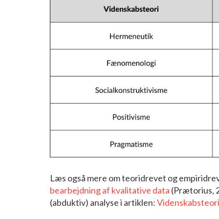
Læs også mere om teoridrevet og empiridreve
bearbejdning af kvalitative data
(Prætorius, 
(abduktiv) analyse i artiklen:
Videnskabsteori