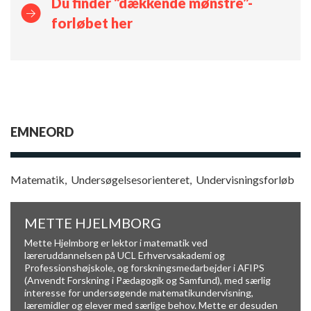
Du finder “dækkende mønstre”-
forløbet her
EMNEORD
Matematik
,
Undersøgelsesorienteret
,
Undervisningsforløb
METTE HJELMBORG
Mette Hjelmborg er lektor i matematik ved
læreruddannelsen på UCL Erhvervsakademi og
Professionshøjskole, og forskningsmedarbejder i AFIPS
(Anvendt Forskning i Pædagogik og Samfund), med særlig
interesse for undersøgende matematikundervisning,
læremidler og elever med særlige behov. Mette er desuden