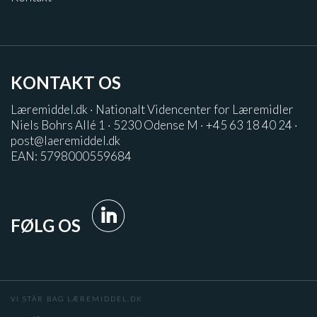
KONTAKT OS
Læremiddel.dk · Nationalt Videncenter for Læremidler
Niels Bohrs Allé 1 · 5230 Odense M · +45 63 18 40 24 ·
post@laeremiddel.dk
EAN: 5798000559684
FØLG OS
VI STÅR BAG LÆREMIDDEL.DK