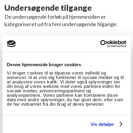
Undersøgende tilgange
De undersøgende forløb på hjemmesiden er
kategoriseret ud fra fem undersøgende tilgange:
produktet
opdagelsen
målingen
grubleren
Denne hjemmeside bruger cookies
modelleringen.
Vi bruger cookies til at tilpasse vores indhold og
annoncer, til at vise dig funktioner til sociale medier og til
at analysere vores trafik. Vi deler også oplysninger om
din brug af vores website med vores partnere inden for
Der er
plakater
på hjemmesiden, som kan støtte
sociale medier, annonceringspartnere og
læreren og eleverne i de specifikke undersøgende
analysepartnere. Vores partnere kan kombinere disse
data med andre oplysninger, du har givet dem, eller som
tilgange.
de har indsamlet fra din brug af deres tjenester.
Dette forløb er kategoriseret som ”produktet”.
Hensigten er at undersøge, hvordan fladedækkende
Vis detaljer
mønstre kan konstrueres, og eleverne skal i grupper