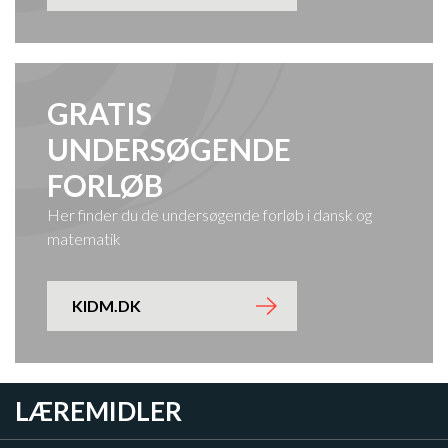
GRATIS
UNDERSØGENDE
FORLØB
Her finder du de undersøgende forløb i dansk og
matematik
KIDM.DK
LÆREMIDLER