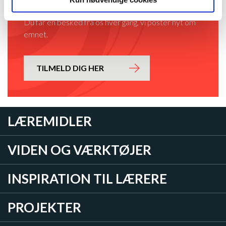
DETTE EMNE
Du får en besked fra os hver gang, vi poster nyt om
emnet.
TILMELD DIG HER
LÆREMIDLER
VIDEN OG VÆRKTØJER
INSPIRATION TIL LÆRERE
PROJEKTER