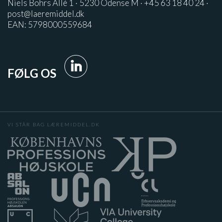
Niels Bohrs Allé 1 · 5230 Odense M · +45 63 18 40 24 ·
post@laeremiddel.dk
EAN: 5798000559684
FØLG OS
VI STÅR BAG LÆREMIDDEL.DK