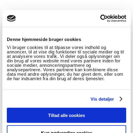
EMNEORD
Denne hjemmeside bruger cookies
Digital
,
Læremidler
,
Læsning
Vi bruger cookies til at tilpasse vores indhold og
annoncer, til at vise dig funktioner til sociale medier og til
at analysere vores trafik. Vi deler også oplysninger om
PROJEKTKONTAKT
din brug af vores website med vores partnere inden for
sociale medier, annonceringspartnere og
Stig Toke Gissel
analysepartnere. Vores partnere kan kombinere disse
data med andre oplysninger, du har givet dem, eller som
Docent, Ph.d.
de har indsamlet fra din brug af deres tjenester.
Telefon: 29 90 53 73
Email:
sttg@ucl.dk
Vis detaljer
Tillad alle cookies
ABONNÉR PÅ
Kun nødvendige cookies