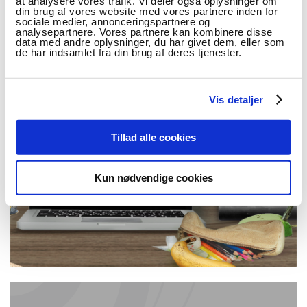
at analysere vores trafik. Vi deler også oplysninger om
EMNEORD
din brug af vores website med vores partnere inden for
sociale medier, annonceringspartnere og
analysepartnere. Vores partnere kan kombinere disse
data med andre oplysninger, du har givet dem, eller som
Læremidler
,
Undersøgelsesorienteret
,
Undervisning
de har indsamlet fra din brug af deres tjenester.
Vis detaljer
Tillad alle cookies
Kun nødvendige cookies