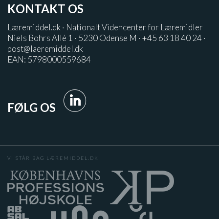
KONTAKT OS
Læremiddel.dk · Nationalt Videncenter for Læremidler
Niels Bohrs Allé 1 · 5230 Odense M · +45 63 18 40 24 ·
post@laeremiddel.dk
EAN: 5798000559684
FØLG OS
VI STÅR BAG LÆREMIDDEL.DK