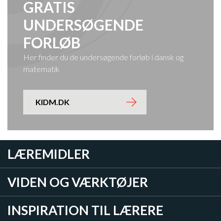
GRATIS
UNDERSØGENDE
FORLØB
Her finder du de undersøgende forløb i dansk og
matematik
KIDM.DK
LÆREMIDLER
VIDEN OG VÆRKTØJER
INSPIRATION TIL LÆRERE