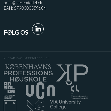
post@laeremiddel.dk
EAN: 5798000559684
FØLG OS
VI STÅR BAG LÆREMIDDEL.DK