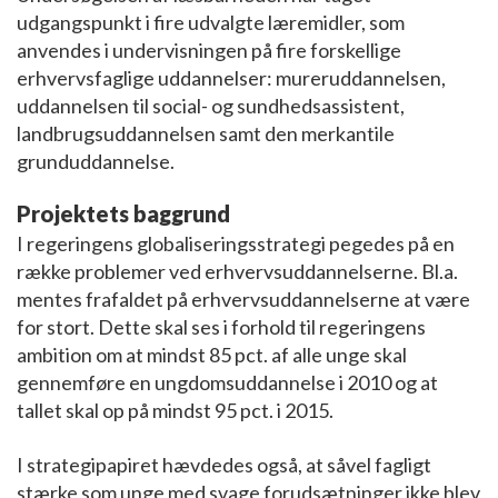
udgangspunkt i fire udvalgte læremidler, som
anvendes i undervisningen på fire forskellige
erhvervsfaglige uddannelser: mureruddannelsen,
uddannelsen til social- og sundhedsassistent,
landbrugsuddannelsen samt den merkantile
grunduddannelse.
Projektets baggrund
I regeringens globaliseringsstrategi pegedes på en
række problemer ved erhvervsuddannelserne. Bl.a.
mentes frafaldet på erhvervsuddannelserne at være
for stort. Dette skal ses i forhold til regeringens
ambition om at mindst 85 pct. af alle unge skal
gennemføre en ungdomsuddannelse i 2010 og at
tallet skal op på mindst 95 pct. i 2015.
I strategipapiret hævdedes også, at såvel fagligt
stærke som unge med svage forudsætninger ikke blev