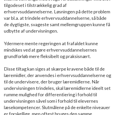
tilgodeset i tilstrækkelig grad af
erhvervsuddannelserne. Løsningen på dette problem
var bl.a. at trindele erhvervsuddannelserne, så både
de dygtigste, svageste samt mellemgruppen kunne få
udbytte af undervisningen.
Ydermere mente regeringen at frafaldet kunne
mindskes ved at gøre erhvervsuddannelsernes
grundforløb mere fleksibelt og praksisnært.
Disse tiltag kan siges at skærpe kravene både til de
læremidler, der anvendes i erhvervsuddannelserne og
til de undervisere, der bruger læremidlerne. Når
undervisningen trindeles, skal læremidlerne ideelt set
rumme mulighed for differentiering i forhold til
undervisningen såvel som i forhold til elevernes
læsekompetencer. Slutmålene på de enkelte niveauer
er forskellige, men oftest bruges den samme