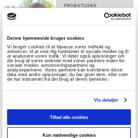
PROJEKTLEDER
Stig Toke Gissel
Docent, Ph.d.
Telefon: 29 90 53 73
Denne hjemmeside bruger cookies
Email:
sttg@ucl.dk
Vi bruger cookies til at tilpasse vores indhold og
annoncer, til at vise dig funktioner til sociale medier og til
at analysere vores trafik. Vi deler også oplysninger om
din brug af vores website med vores partnere inden for
sociale medier, annonceringspartnere og
analysepartnere. Vores partnere kan kombinere disse
data med andre oplysninger, du har givet dem, eller som
FAKTA
de har indsamlet fra din brug af deres tjenester.
STATUS: AFSLUTTET
Vis detaljer
Projektperiode:
2009 - 2010
Tillad alle cookies
Opdragsgiver:
Læremiddel.dk og Nationalt
Videncenter for Læsning
Kun nødvendige cookies